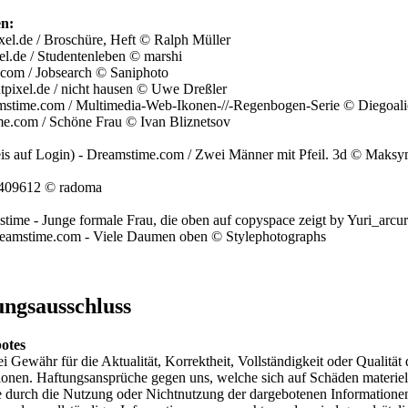
en:
ixel.de / Broschüre, Heft © Ralph Müller
el.de / Studentenleben © marshi
.com / Jobsearch © Saniphoto
tpixel.de / nicht hausen © Uwe Dreßler
amstime.com / Multimedia-Web-Ikonen-//-Regenbogen-Serie © Diegoali
e.com / Schöne Frau © Ivan Bliznetsov
eis auf Login) - Dreamstime.com / Zwei Männer mit Pfeil. 3d © Mak
3409612 © radoma
time - Junge formale Frau, die oben auf copyspace zeigt by Yuri_arcur
amstime.com - Viele Daumen oben © Stylephotographs
ngsausschluss
otes
 Gewähr für die Aktualität, Korrektheit, Vollständigkeit oder Qualität 
tionen. Haftungsansprüche gegen uns, welche sich auf Schäden materiel
die durch die Nutzung oder Nichtnutzung der dargebotenen Informatione