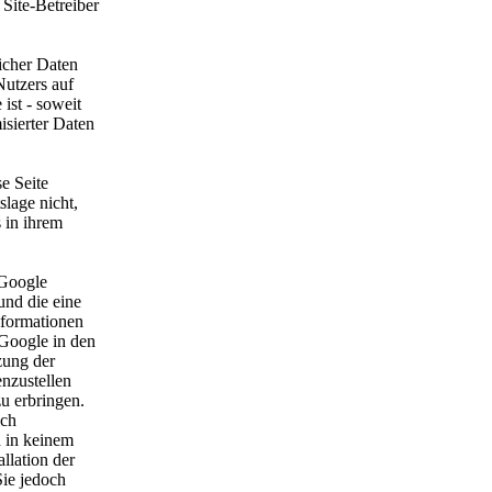
Site-Betreiber
licher Daten
Nutzers auf
ist - soweit
sierter Daten
se Seite
lage nicht,
 in ihrem
 Google
und die eine
nformationen
 Google in den
zung der
nzustellen
u erbringen.
ich
d in keinem
llation der
Sie jedoch