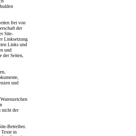
ch
chulden
eiten frei von
erschaft der
er Site-
der Linksetzung
tzten Links und
en und
e der Seiten,
en,
dokumente,
uenzen und
d Warenzeichen
en
 nicht der
ite-Betreiber.
 Texte in