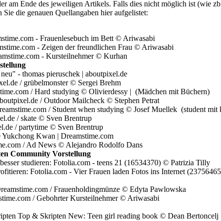
er am Ende des jeweiligen Artikels. Falls dies nicht möglich ist (wie zb
n Sie die genauen Quellangaben hier aufgelistet:
mstime.com - Frauenlesebuch im Bett © Ariwasabi
mstime.com - Zeigen der freundlichen Frau © Ariwasabi
eamstime.com - Kursteilnehmer © Kurhan
stellung
neu" - thomas pieruschek | aboutpixel.de
xel.de / grübelmonster © Sergei Brehm
time.com / Hard studying © Olivierdessy | (Mädchen mit Büchern)
aboutpixel.de / Outdoor Mailcheck © Stephen Petrat
reamstime.com / Student when studying © Josef Muellek (student mit 
xel.de / skate © Sven Brentrup
el.de / partytime © Sven Brentrup
© Yukchong Kwan | Dreamstime.com
me.com / Ad News © Alejandro Rodolfo Dans
ipten Community Vorstellung
 besser studieren: Fotolia.com - teens 21 (16534370) © Patrizia Tilly
ofitieren: Fotolia.com - Vier Frauen laden Fotos ins Internet (2375646
Dreamstime.com / Frauenholdingmünze © Edyta Pawlowska
stime.com / Gebohrter Kursteilnehmer © Ariwasabi
ipten Top & Skripten New: Teen girl reading book © Dean Bertoncelj 