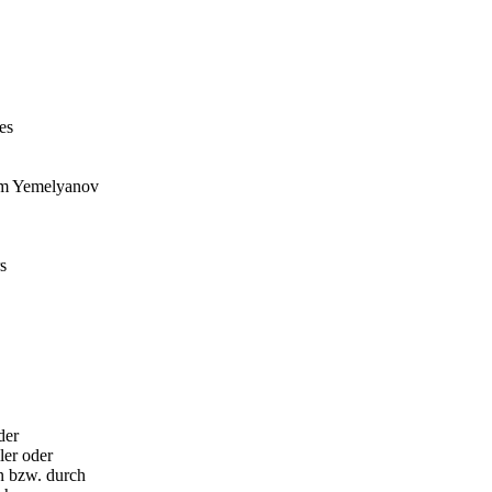
es
sym Yemelyanov
s
der
ler oder
n bzw. durch