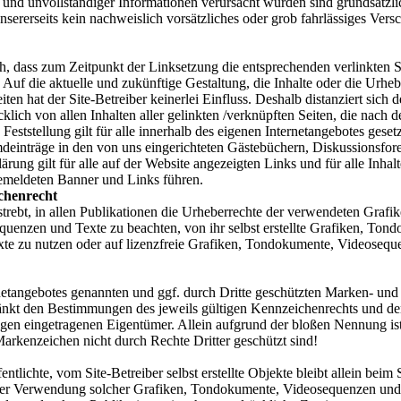
r und unvollständiger Informationen verursacht wurden sind grundsätzli
nsererseits kein nachweislich vorsätzliches oder grob fahrlässiges Vers
h, dass zum Zeitpunkt der Linksetzung die entsprechenden verlinkten S
. Auf die aktuelle und zukünftige Gestaltung, die Inhalte oder die Urheb
ten hat der Site-Betreiber keinerlei Einfluss. Deshalb distanziert sich d
cklich von allen Inhalten aller gelinkten /verknüpften Seiten, die nach 
Feststellung gilt für alle innerhalb des eigenen Internetangebotes gese
deinträge in den von uns eingerichteten Gästebüchern, Diskussionsfor
ärung gilt für alle auf der Website angezeigten Links und für alle Inhalt
gemeldeten Banner und Links führen.
chenrecht
estrebt, in allen Publikationen die Urheberrechte der verwendeten Grafik
enzen und Texte zu beachten, von ihr selbst erstellte Grafiken, Ton
te zu nutzen oder auf lizenzfreie Grafiken, Tondokumente, Videoseq
rnetangebotes genannten und ggf. durch Dritte geschützten Marken- un
änkt den Bestimmungen des jeweils gültigen Kennzeichenrechts und d
igen eingetragenen Eigentümer. Allein aufgrund der bloßen Nennung ist
arkenzeichen nicht durch Rechte Dritter geschützt sind!
ntlichte, vom Site-Betreiber selbst erstellte Objekte bleibt allein beim S
oder Verwendung solcher Grafiken, Tondokumente, Videosequenzen und