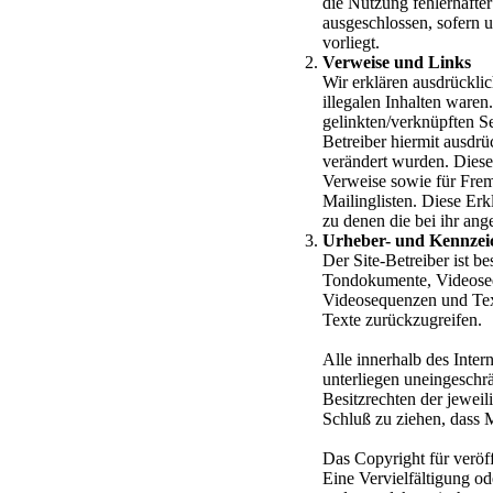
die Nutzung fehlerhafte
ausgeschlossen, sofern u
vorliegt.
Verweise und Links
Wir erklären ausdrücklic
illegalen Inhalten waren
gelinkten/verknüpften Sei
Betreiber hiermit ausdrü
verändert wurden. Diese 
Verweise sowie für Frem
Mailinglisten. Diese Erkl
zu denen die bei ihr an
Urheber- und Kennzei
Der Site-Betreiber ist b
Tondokumente, Videosequ
Videosequenzen und Tex
Texte zurückzugreifen.
Alle innerhalb des Inte
unterliegen uneingeschr
Besitzrechten der jeweil
Schluß zu ziehen, dass M
Das Copyright für veröffe
Eine Vervielfältigung 