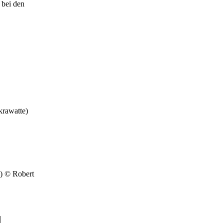
 bei den
krawatte)
5) © Robert
|