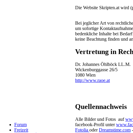
Die Website Skripten.at wird (
Bei jeglicher Art von rechtli
um sofortige Kontaktaufnahm
bedenkliche Inhalte bei Bedar
keine Beachtung finden und a
Vertretung in Rech
Dr. Johannes Öhlböck LL.M.
Wickenburggasse 26/5
1080 Wien
http://www.raoe.at
Quellennachweis
Alle Bilder und Fotos auf
www
Forum
facebook-Profil unter
www.fac
Freizeit
Fotolia
oder
Dreamstime.com
-