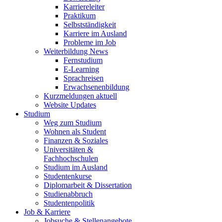
Karriereleiter
Praktikum
Selbstständigkeit
Karriere im Ausland
Probleme im Job
Weiterbildung News
Fernstudium
E-Learning
Sprachreisen
Erwachsenenbildung
Kurzmeldungen aktuell
Website Updates
Studium
Weg zum Studium
Wohnen als Student
Finanzen & Soziales
Universitäten &
Fachhochschulen
Studium im Ausland
Studentenkurse
Diplomarbeit & Dissertation
Studienabbruch
Studentenpolitik
Job & Karriere
Jobsuche & Stellenangebote