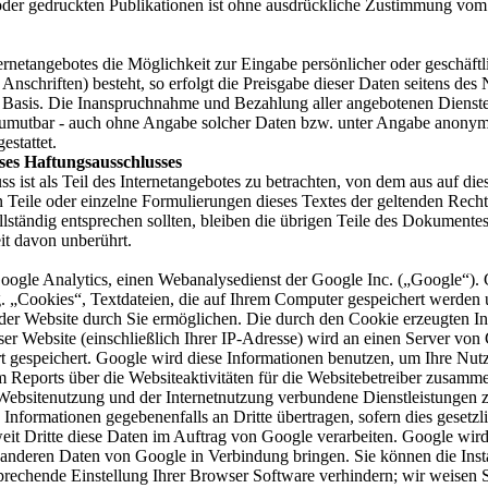
oder gedruckten Publikationen ist ohne ausdrückliche Zustimmung vom 
ernetangebotes die Möglichkeit zur Eingabe persönlicher oder geschäft
nschriften) besteht, so erfolgt die Preisgabe dieser Daten seitens des 
r Basis. Die Inanspruchnahme und Bezahlung aller angebotenen Dienste 
zumutbar - auch ohne Angabe solcher Daten bzw. unter Angabe anonymi
estattet.
ses Haftungsausschlusses
s ist als Teil des Internetangebotes zu betrachten, von dem aus auf die
 Teile oder einzelne Formulierungen dieses Textes der geltenden Rechts
llständig entsprechen sollten, bleiben die übrigen Teile des Dokumentes
eit davon unberührt.
oogle Analytics, einen Webanalysedienst der Google Inc. („Google“).
. „Cookies“, Textdateien, die auf Ihrem Computer gespeichert werden 
er Website durch Sie ermöglichen. Die durch den Cookie erzeugten I
er Website (einschließlich Ihrer IP-Adresse) wird an einen Server von
 gespeichert. Google wird diese Informationen benutzen, um Ihre Nut
 Reports über die Websiteaktivitäten für die Websitebetreiber zusamme
Websitenutzung und der Internetnutzung verbundene Dienstleistungen z
nformationen gegebenenfalls an Dritte übertragen, sofern dies gesetzl
eit Dritte diese Daten im Auftrag von Google verarbeiten. Google wir
 anderen Daten von Google in Verbindung bringen. Sie können die Insta
prechende Einstellung Ihrer Browser Software verhindern; wir weisen 