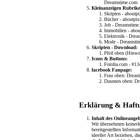
Dreamstime.com
Kleinanzeigen Rubrik
Skripten - aboutp
Bücher - aboutpix
Job - Dreamstime
Immobilien - abou
Elektronik - Dre
Mode - Dreamstim
Skripten - Download:
Pfeil oben (Hinw
Icons & Buttons:
Fotolia.com - #1
facebook Fanpage:
Frau oben: Dreams
Daumen oben: Dre
Erklärung & Haftu
Inhalt des Onlineangeb
Wir übernehmen keinerlei
bereitgestellten Informa
ideeller Art beziehen, 