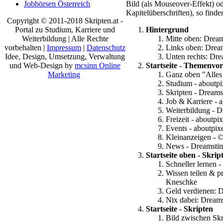
Jobbörsen Österreich
Bild (als Mouseover-Effekt) od
Kapitelüberschriften), so finde
Copyright © 2011-2018 Skripten.at -
Portal zu Studium, Karriere und
Hintergrund
Weiterbildung | Alle Rechte
Mitte oben: Drea
vorbehalten |
Impressum
|
Datenschutz
Links oben: Drea
Idee, Design, Umsetzung, Verwaltung
Unten rechts: Dr
und Web-Design by
mcsinn Online
Startseite - Themenvor
Marketing
Ganz oben "Alles 
Studium - aboutpi
Skripten - Dreams
Job & Karriere - 
Weiterbildung - D
Freizeit - aboutpi
Events - aboutpix
Kleinanzeigen - 
News - Dreamsti
Startseite oben - Skr
Schneller lernen -
Wissen teilen & pr
Kneschke
Geld verdienen: 
Nix dabei: Dream
Startseite - Skripten
Bild zwischen Skr