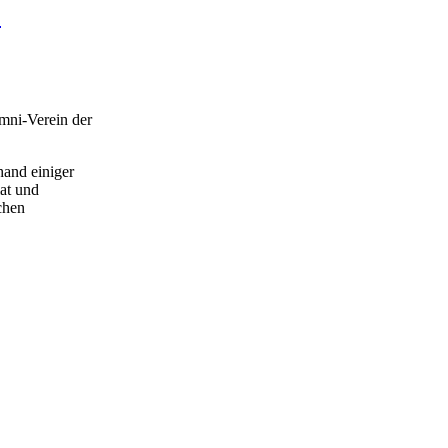
.
mni-Verein der
hand einiger
iat und
chen