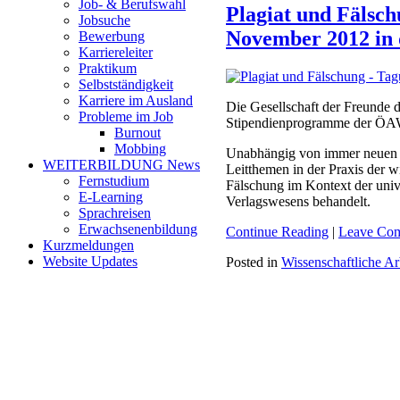
Job- & Berufswahl
Plagiat und Fälsc
Jobsuche
November 2012 in
Bewerbung
Karriereleiter
Praktikum
Selbstständigkeit
Karriere im Ausland
Die Gesellschaft der Freunde
Probleme im Job
Stipendienprogramme der ÖAW
Burnout
Mobbing
Unabhängig von immer neuen ak
WEITERBILDUNG News
Leitthemen in der Praxis der w
Fernstudium
Fälschung im Kontext der univ
E-Learning
Verlagswesens behandelt.
Sprachreisen
Erwachsenenbildung
Continue Reading
|
Leave Co
Kurzmeldungen
Website Updates
Posted in
Wissenschaftliche Ar