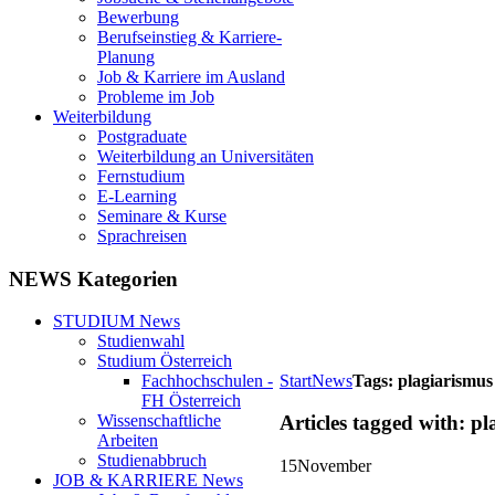
Bewerbung
Berufseinstieg & Karriere-
Planung
Job & Karriere im Ausland
Probleme im Job
Weiterbildung
Postgraduate
Weiterbildung an Universitäten
Fernstudium
E-Learning
Seminare & Kurse
Sprachreisen
NEWS Kategorien
STUDIUM News
Studienwahl
Studium Österreich
Start
News
Tags: plagiarismus
Fachhochschulen -
FH Österreich
Wissenschaftliche
Articles tagged with: p
Arbeiten
Studienabbruch
15
November
JOB & KARRIERE News