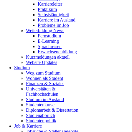
Karriereleiter
Praktikum
Selbstständigkeit
Karriere im Ausland
Probleme im Job
Weiterbildung News
Fernstudium
E-Learning
Sprachreisen
Erwachsenenbildung
Kurzmeldungen aktuell
Website Updates
Studium
Weg zum Studium
Wohnen als Student
Finanzen & Soziales
Universitäten &
Fachhochschulen
Studium im Ausland
Studentenkurse
Diplomarbeit & Dissertation
Studienabbruch
Studentenpolitik
Job & Karriere
Jobsuche & Stellenangebote