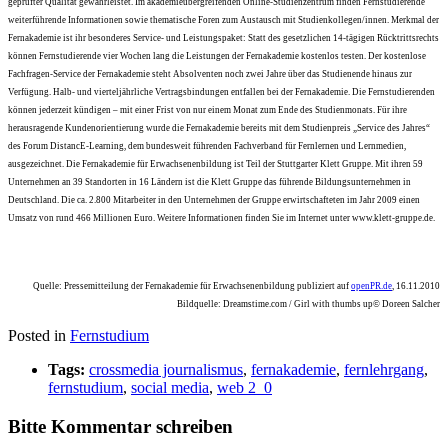
geprüfter Qualität gewährleistet. Im akademieübergreifenden Online-Studienzentrum finden Fernstudierende
weiterführende Informationen sowie thematische Foren zum Austausch mit Studienkollegen/innen. Merkmal der
Fernakademie ist ihr besonderes Service- und Leistungspaket: Statt des gesetzlichen 14-tägigen Rücktrittsrechts
können Fernstudierende vier Wochen lang die Leistungen der Fernakademie kostenlos testen. Der kostenlose
Fachfragen-Service der Fernakademie steht Absolventen noch zwei Jahre über das Studienende hinaus zur
Verfügung. Halb- und vierteljährliche Vertragsbindungen entfallen bei der Fernakademie. Die Fernstudierenden
können jederzeit kündigen – mit einer Frist von nur einem Monat zum Ende des Studienmonats. Für ihre
herausragende Kundenorientierung wurde die Fernakademie bereits mit dem Studienpreis „Service des Jahres“
des Forum DistancE-Learning, dem bundesweit führenden Fachverband für Fernlernen und Lernmedien,
ausgezeichnet. Die Fernakademie für Erwachsenenbildung ist Teil der Stuttgarter Klett Gruppe. Mit ihren 59
Unternehmen an 39 Standorten in 16 Ländern ist die Klett Gruppe das führende Bildungsunternehmen in
Deutschland. Die ca. 2.800 Mitarbeiter in den Unternehmen der Gruppe erwirtschafteten im Jahr 2009 einen
Umsatz von rund 466 Millionen Euro. Weitere Informationen finden Sie im Internet unter www.klett-gruppe.de.
Quelle: Pressemitteilung der Fernakademie für Erwachsenenbildung publiziert auf
openPR.de
, 16.11.2010
Bildquelle: Dreamstime.com / Girl with thumbs up© Doreen Salcher
Posted in
Fernstudium
Tags:
crossmedia journalismus
,
fernakademie
,
fernlehrgang
,
fernstudium
,
social media
,
web 2_0
Bitte Kommentar schreiben