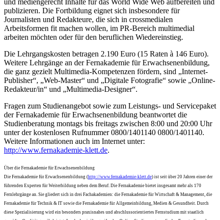
und mediengerecht Inhalte für das World Wide Web aufbereiten und
publizieren. Die Fortbildung eignet sich insbesondere für
Journalisten und Redakteure, die sich in crossmedialen
Arbeitsformen fit machen wollen, im PR-Bereich multimedial
arbeiten möchten oder für den beruflichen Wiedereinstieg.
Die Lehrgangskosten betragen 2.190 Euro (15 Raten à 146 Euro).
Weitere Lehrgänge an der Fernakademie für Erwachsenenbildung,
die ganz gezielt Multimedia-Kompetenzen fördern, sind „Internet-
Publisher“, „Web-Master“ und „Digitale Fotografie“ sowie „Online-
Redakteur/in“ und „Multimedia-Designer“.
Fragen zum Studienangebot sowie zum Leistungs- und Servicepaket
der Fernakademie für Erwachsenenbildung beantwortet die
Studienberatung montags bis freitags zwischen 8:00 und 20:00 Uhr
unter der kostenlosen Rufnummer 0800/1401140 0800/1401140.
Weitere Informationen auch im Internet unter:
http://www.fernakademie-klett.de
.
Über die Fernakademie für Erwachsenenbildung
Die Fernakademie für Erwachsenenbildung (
http://www.fernakademie-klett.de
) ist seit über 20 Jahren einer der
führenden Experten für Weiterbildung neben dem Beruf. Die Fernakademie bietet insgesamt mehr als 170
Fernlehrgänge an. Sie gliedert sich in drei Fachakademien: die Fernakademie für Wirtschaft & Management, die
Fernakademie für Technik & IT sowie die Fernakademie für Allgemeinbildung, Medien & Gesundheit. Durch
diese Spezialisierung wird ein besonders praxisnahes und abschlussorientiertes Fernstudium mit staatlich