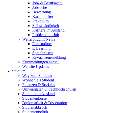
Job- & Berufswahl
Jobsuche
Bewerbung
Karriereleiter
Praktikum
Selbstständigkeit
Karriere im Ausland
Probleme im Job
Weiterbildung News
Fernstudium
E-Learning
Sprachreisen
Erwachsenenbildung
Kurzmeldungen aktuell
Website Updates
Studium
Weg zum Studium
Wohnen als Student
Finanzen & Soziales
Universitäten & Fachhochschulen
Studium im Ausland
Studentenkurse
Diplomarbeit & Dissertation
Studienabbruch
Studentenpolitik